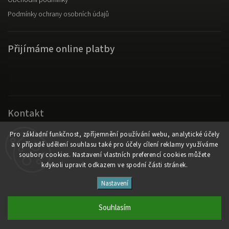
Podmínky ochrany osobních údajů
Přijímáme online platby
Kontakt
Original Fanswear
Pro základní funkčnost, zpříjemnění používání webu, analytické účely
a v případě udělení souhlasu také pro účely cílení reklamy využíváme
info
@
originalfanswear.cz
soubory cookies. Nastavení vlastních preferencí cookies můžete
kdykoli upravit odkazem ve spodní části stránek.
Copyright 2026
Original Fanswear
. Všechna práva vyhrazena.
Nastavení
Vytvořil
Shoptet
| Design
Shoptak.cz
Souhlasím