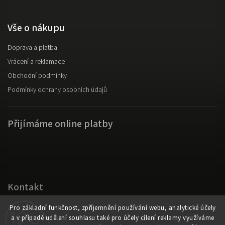
Vše o nákupu
Doprava a platba
Vrácení a reklamace
Obchodní podmínky
Podmínky ochrany osobních údajů
Přijímáme online platby
Kontakt
Original Fanswear
Pro základní funkčnost, zpříjemnění používání webu, analytické účely
a v případě udělení souhlasu také pro účely cílení reklamy využíváme
info
@
originalfanswear.cz