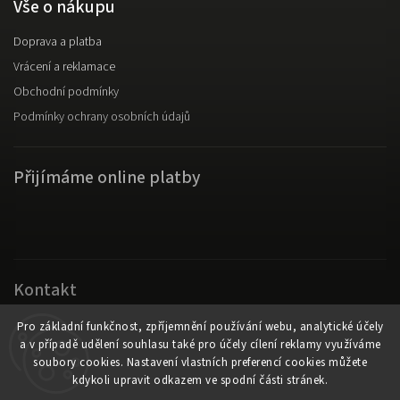
Vše o nákupu
Doprava a platba
Vrácení a reklamace
Obchodní podmínky
Podmínky ochrany osobních údajů
Přijímáme online platby
Kontakt
Original Fanswear
Pro základní funkčnost, zpříjemnění používání webu, analytické účely
a v případě udělení souhlasu také pro účely cílení reklamy využíváme
info
@
originalfanswear.cz
soubory cookies. Nastavení vlastních preferencí cookies můžete
kdykoli upravit odkazem ve spodní části stránek.