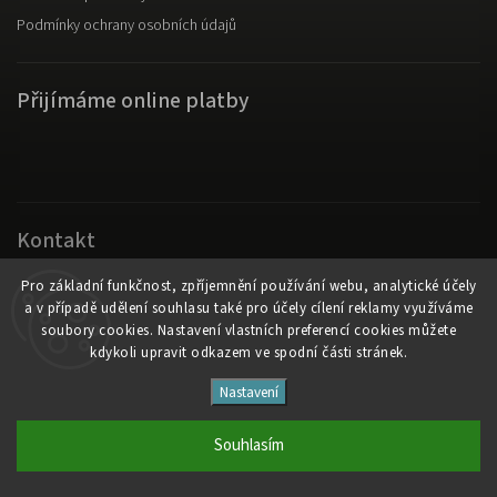
Podmínky ochrany osobních údajů
Přijímáme online platby
Kontakt
Original Fanswear
Pro základní funkčnost, zpříjemnění používání webu, analytické účely
a v případě udělení souhlasu také pro účely cílení reklamy využíváme
info
@
originalfanswear.cz
soubory cookies. Nastavení vlastních preferencí cookies můžete
kdykoli upravit odkazem ve spodní části stránek.
Copyright 2026
Original Fanswear
. Všechna práva vyhrazena.
Nastavení
Vytvořil
Shoptet
| Design
Shoptak.cz
Souhlasím