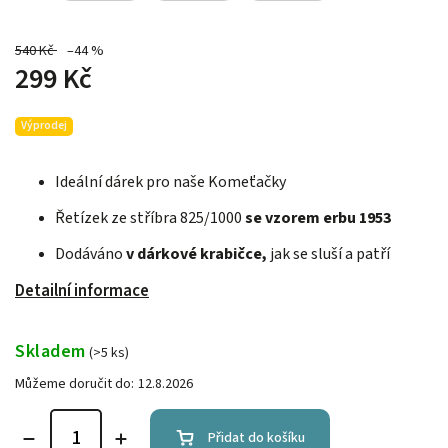
540 Kč
–44 %
299 Kč
Výprodej
Ideální dárek pro naše Komeťačky
Řetízek ze stříbra 825/1000
se vzorem erbu 1953
Dodáváno
v dárkové krabičce,
jak se sluší a patří
Detailní informace
Skladem
(>5 ks)
Můžeme doručit do:
12.8.2026
Přidat do košíku