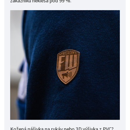
zákazníků neklesá pod 99 %.
Kožená nášivka na rukáv nebo 3D výšivka z PVC?