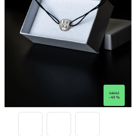
540 Kč
–44 %