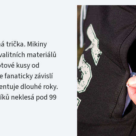
 trička. Mikiny
valitních materiálů
tové kusy od
 fanaticky závislí
zentuje dlouhé roky.
íků neklesá pod 99