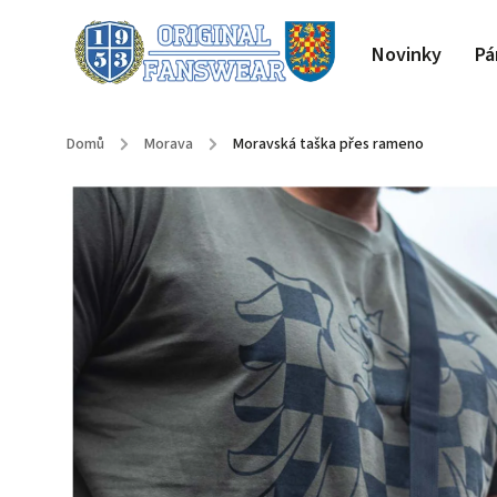
Novinky
Pá
Domů
/
Morava
/
Moravská taška přes rameno