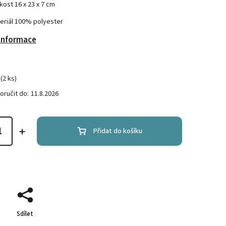
ikost 16 x 23 x 7 cm
eriál 100% polyester
 informace
(2 ks)
ručit do:
11.8.2026
Přidat do košíku
Sdílet