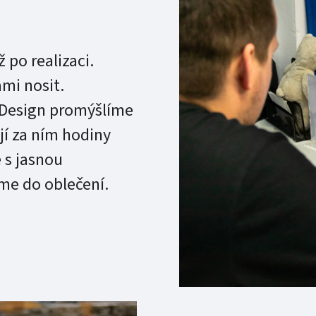
 po realizaci.
ami nosit.
 Design promýšlíme
jí za ním hodiny
 s jasnou
me do oblečení.