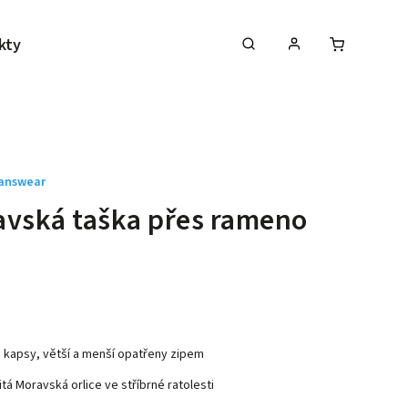
kty
answear
vská taška přes rameno
 kapsy, větší a menší opatřeny zipem
itá Moravská orlice ve stříbrné ratolesti