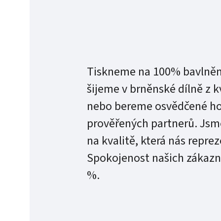
Tiskneme na 100% bavlněná
šijeme v brněnské dílně z k
nebo bereme osvědčené ho
prověřených partnerů. Jsme
na kvalitě, která nás repre
Spokojenost našich zákazn
%.