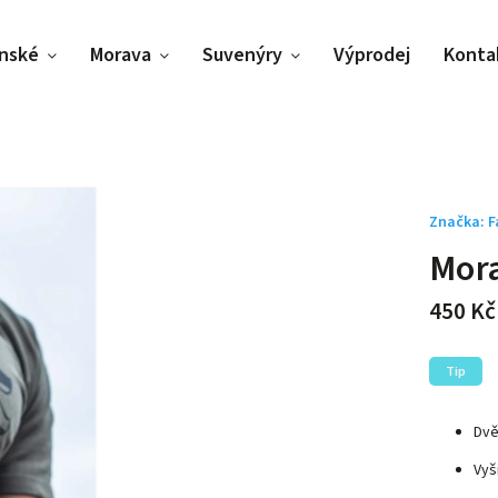
nské
Morava
Suvenýry
Výprodej
Konta
Značka:
F
Mora
450 Kč
Tip
Dvě
Vyš