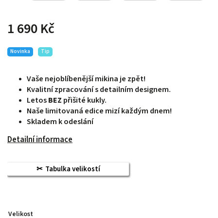
1 690 Kč
Novinka
Tip
Vaše n
ejoblíbenější mikina je zpět!
Kvalitní zpracování s detailním designem.
Letos
BEZ
přišité kukly.
Naše limitovaná edice mizí každým dnem!
Skladem k odeslání
Detailní informace
Tabulka velikostí
Velikost